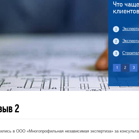
Что чаще
клиентов
Строительные экспертизы
Эксперт
Землеустроительная экспертиза
Эксперт
Техническое обследование зданий и сооружений
Строите
1
2
3
зыв 2
ились в ООО «Многопрофильная независимая экспертиза» за консультац