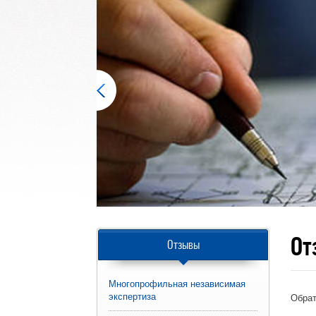
От
Отзывы
Многопрофильная независимая
экспертиза
Обрат